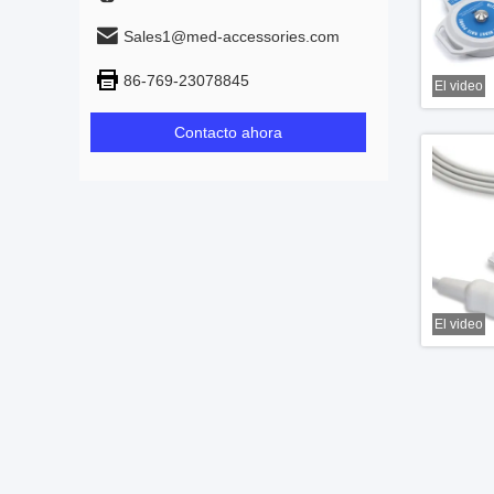
Sales1@med-accessories.com
86-769-23078845
El video
Contacto ahora
El video