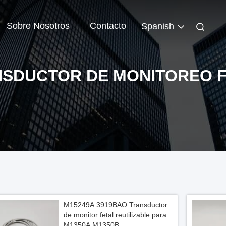
Sobre Nosotros
Contacto
Spanish
SDUCTOR DE MONITOREO 
M15249A 3919BAO Transductor
de monitor fetal reutilizable para
M1350A M1350B