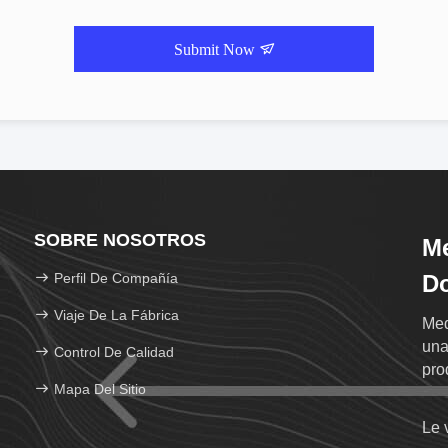
Submit Now
SOBRE NOSOTROS
Me
Perfil De Compañía
Do
Viaje De La Fábrica
Med
una
Control De Calidad
pro
Mapa Del Sitio
Le 