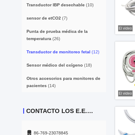
Transductor IBP desechable
(10)
sensor de etCO2
(7)
El video
Punta de prueba médica de la
temperatura
(26)
Transductor de monitoreo fetal
(12)
Sensor médico del oxígeno
(18)
Otros accesorios para monitores de
pacientes
(14)
El video
CONTACTO LOS E.E.U.U.
86-769-23078845