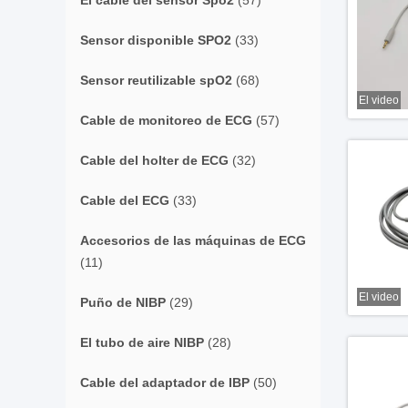
El cable del sensor Spo2
(57)
Sensor disponible SPO2
(33)
Sensor reutilizable spO2
(68)
El video
Cable de monitoreo de ECG
(57)
Cable del holter de ECG
(32)
Cable del ECG
(33)
Accesorios de las máquinas de ECG
(11)
El video
Puño de NIBP
(29)
El tubo de aire NIBP
(28)
Cable del adaptador de IBP
(50)