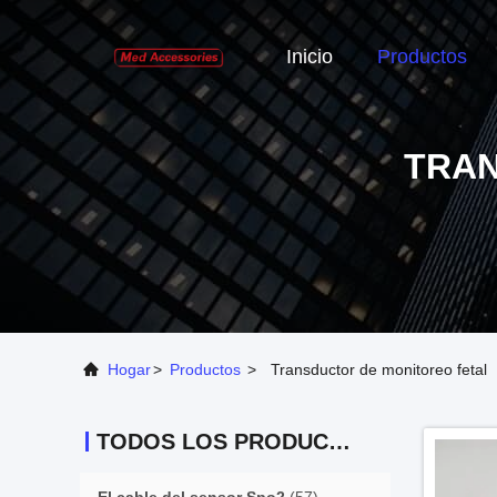
Inicio
Productos
TRAN
Hogar
>
Productos
>
Transductor de monitoreo fetal
TODOS LOS PRODUCTOS