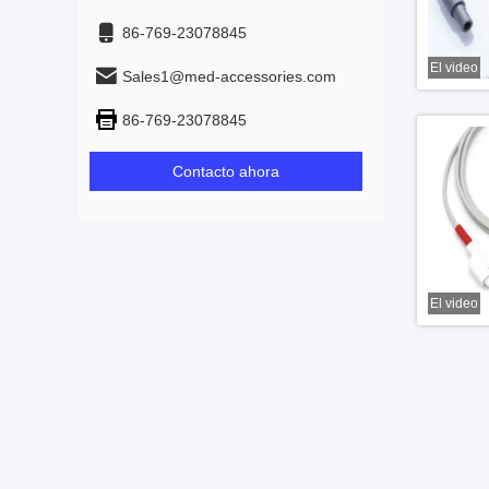
86-769-23078845
El video
Sales1@med-accessories.com
86-769-23078845
Contacto ahora
El video