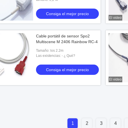
Consiga el mejor precio
El video
Cable portátil de sensor Spo2
Multiscene M 2406 Rainbow RC-4
Tamaño: los 2.2m
Las existencias: - ¿ Qué?
Consiga el mejor precio
El video
1
2
3
4