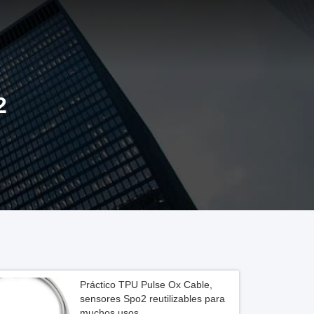
2
Práctico TPU Pulse Ox Cable,
sensores Spo2 reutilizables para
muchos usos