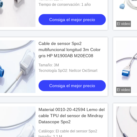
Tiempo de conservación: 1 año
Consiga el mejor precio
El video
Cable de sensor Spo2
multifuncional longitud 3m Color
gris HP M1900AB M20EC08
Tamaño: 3M
Tecnología SpO2: Nellcor OxiSmart
ensión GE Marquette
Consiga el mejor precio
El video
 el mejor precio
Material 0010-20-42594 Lemo del
cable TPU del sensor de Mindray
Datascope Spo2
Catálogo: El cable del sensor Spo2
tamaño: 2,2 M