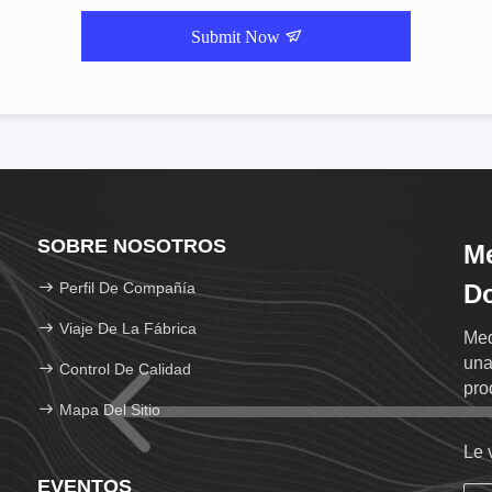
Submit Now
SOBRE NOSOTROS
Me
Perfil De Compañía
Do
Viaje De La Fábrica
Med
una
Control De Calidad
pro
Mapa Del Sitio
Le 
EVENTOS