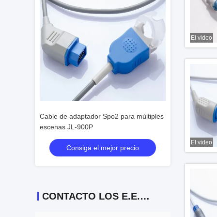
El video
ra múltiples
Cables de adaptador de Spo2 para
El cable de ext
múltiples escenas
Spo2
El video
recio
Consiga el mejor precio
Consiga
CONTACTO LOS E.E.U.U.