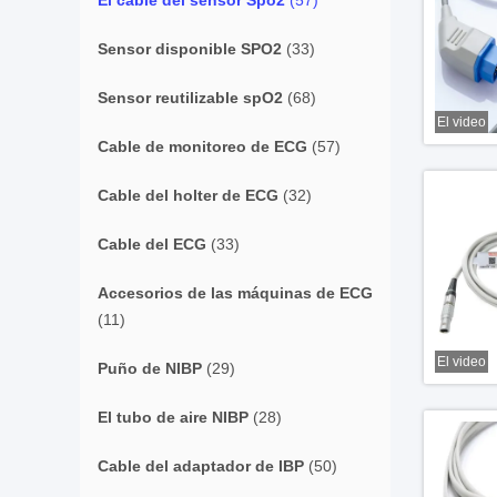
El cable del sensor Spo2
(57)
Sensor disponible SPO2
(33)
Sensor reutilizable spO2
(68)
El video
Cable de monitoreo de ECG
(57)
Cable del holter de ECG
(32)
Cable del ECG
(33)
Accesorios de las máquinas de ECG
(11)
El video
Puño de NIBP
(29)
El tubo de aire NIBP
(28)
Cable del adaptador de IBP
(50)