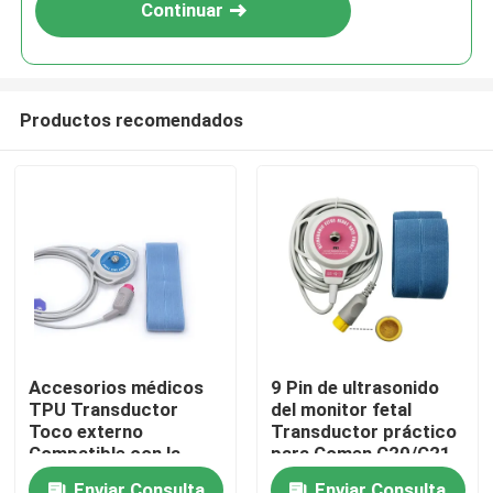
Continuar
Productos recomendados
Inicio
Accesorios médicos
9 Pin de ultrasonido
TPU Transductor
del monitor fetal
Productos
Toco externo
Transductor práctico
Compatible con la
para Comen C20/C21
sonda 2264HAX TOCO
Sobre nosotros
Enviar Consulta
Enviar Consulta