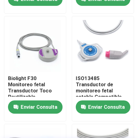
Visita a la fábrica
Control de Calidad
Contacto
Solicitar una cotización
Biolight F30
ISO13485
Monitoreo fetal
Transductor de
Transductor Toco
monitoreo fetal
El cable del sensor Spo2
Reutilizable
estable Compatible
Multipurpose
con el HP M1356A
Enviar Consulta
Enviar Consulta
Sensor disponible SPO2
Sensor reutilizable spO2