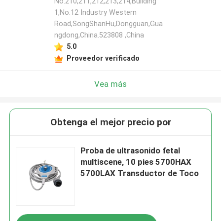
No.210,211,212,213,214,Building
1,No.12 Industry Western
Road,SongShanHu,Dongguan,Gua
ngdong,China.523808 ,China
5.0
Proveedor verificado
Vea más
Obtenga el mejor precio por
Proba de ultrasonido fetal
multiscene, 10 pies 5700HAX
5700LAX Transductor de Toco