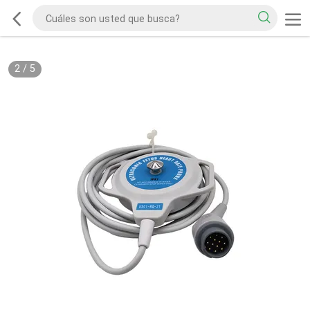
2
/
5