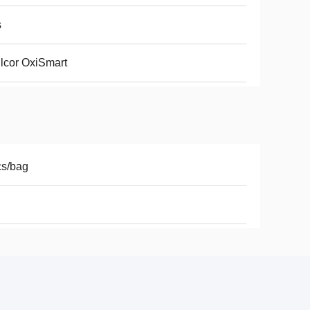
s
lcor OxiSmart
cs/bag