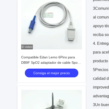
3Comunica
al comun
apoyo té
reciba so
4. Entre
El video
para acel
Compatible Edan Lemo 6Pins para
producto 
DB9F SpO2 adaptador de cable Spo2
cable de extensión
5Precios
Consiga el mejor precio
calidad d
improved 
advantag
3Un buen 