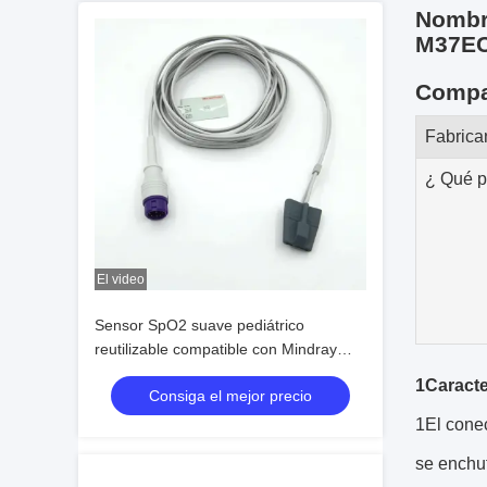
Nombre
M37E
Compat
Fabrica
¿ Qué 
El video
Sensor SpO2 suave pediátrico
reutilizable compatible con Mindray
Epm15, accesorios para monitor,
1Caracte
Consiga el mejor precio
fabricante.
1El conec
se enchu