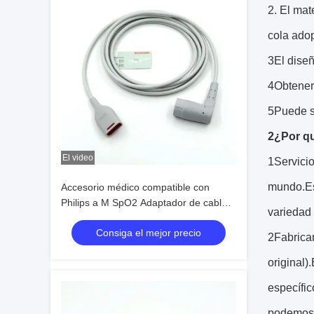
2. El mat
cola adop
3El diseñ
4Obtener 
5Puede s
2¿Por qu
El video
1Servici
mundo.Es
Accesorio médico compatible con
Philips a M SpO2 Adaptador de cable
variedad 
TPU Spo2 Cable de extensión
Consiga el mejor precio
2Fabrica
original)
específic
podemos s