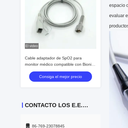
espacio 
evaluar e
productos
El video
Cable adaptador de SpO2 para
monitor médico compatible con Bionics
a Nellcor, cable de extensión de SpO2
Consiga el mejor precio
CONTACTO LOS E.E.U.U.
86-769-23078845