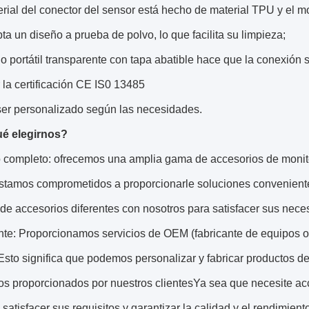
erial del conector del sensor está hecho de material TPU y el m
ta un diseño a prueba de polvo, lo que facilita su limpieza;
o portátil transparente con tapa abatible hace que la conexión
la certificación CE IS0 13485
er personalizado según las necesidades.
é elegirnos?
o completo: ofrecemos una amplia gama de accesorios de monit
tamos comprometidos a proporcionarle soluciones convenient
de accesorios diferentes con nosotros para satisfacer sus nece
nte: Proporcionamos servicios de OEM (fabricante de equipos o
.Esto significa que podemos personalizar y fabricar productos d
os proporcionados por nuestros clientesYa sea que necesite ac
atisfacer sus requisitos y garantizar la calidad y el rendimient