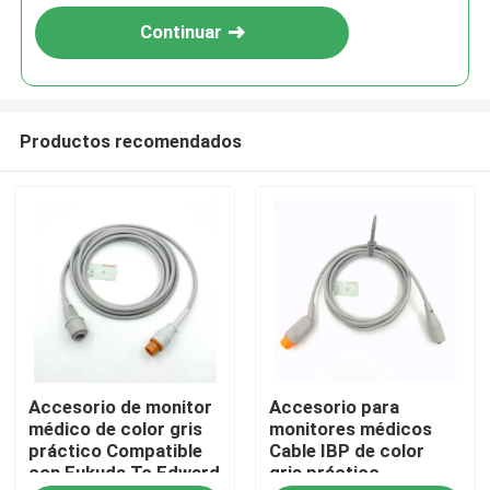
Continuar
Productos recomendados
Inicio
Accesorio de monitor
Accesorio para
Productos
médico de color gris
monitores médicos
práctico Compatible
Cable IBP de color
con Fukuda To Edward
gris práctico
Sobre nosotros