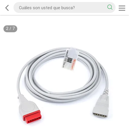
2
/
7