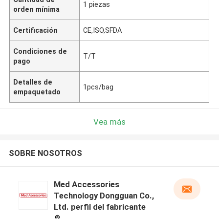
1 piezas
orden mínima
Certificación
CE,ISO,SFDA
Condiciones de
T/T
pago
Detalles de
1pcs/bag
empaquetado
Vea más
SOBRE NOSOTROS
Med Accessories
Technology Dongguan Co.,
Ltd. perfil del fabricante