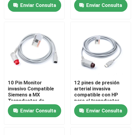
Cable IBP multifunción
Compatible con
Enviar Consulta
Enviar Consulta
Siemens a MX Multi
Función
Visita a la fábrica
Control de Calidad
Contacto
Solicitar una cotización
10 Pin Monitor
12 pines de presión
invasivo Compatible
arterial invasiva
El cable del sensor Spo2
Siemens a MX
compatible con HP
Transductor de
para el transductor
presión arterial IBP
conector USB IBP
Enviar Consulta
Enviar Consulta
Sensor disponible SPO2
Sensor reutilizable spO2