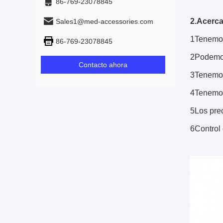
86-769-23078845
2.Acerca
Sales1@med-accessories.com
1Tenemos
86-769-23078845
2Podemos
Contacto ahora
3Tenemos
4Tenemos 
5Los prec
6Control 