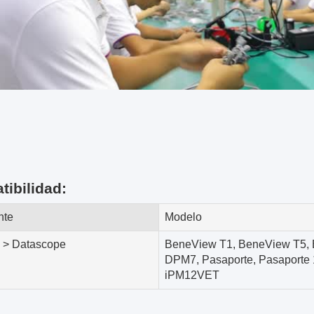
ibilidad:
nte
Modelo
 > Datascope
BeneView T1, BeneView T5, 
DPM7, Pasaporte, Pasaporte 
iPM12VET