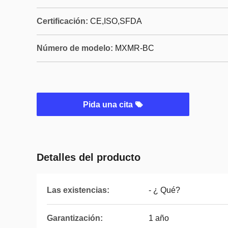
Certificación:
CE,ISO,SFDA
Número de modelo:
MXMR-BC
Pida una cita
Detalles del producto
Las existencias:
- ¿ Qué?
Garantización:
1 año