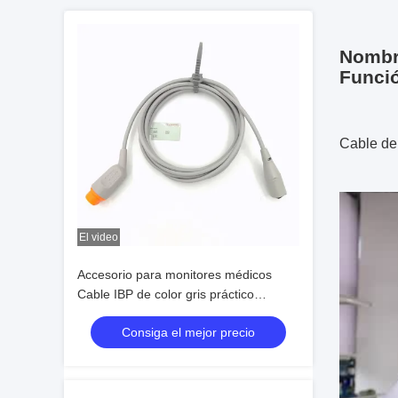
Nombre
Funci
Cable de
El video
Accesorio para monitores médicos
Cable IBP de color gris práctico
Compatible con Siemens a MX Multi
Consiga el mejor precio
Función