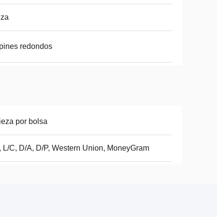
nza
pines redondos
ieza por bolsa
, L/C, D/A, D/P, Western Union, MoneyGram