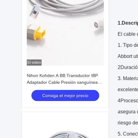
1.Descri
El cable 
1. Tipo d
Abbort ut
El video
2Duración
Nihon Kohden A BB Transductor IBP
3. Materi
Adaptador Cable Presión sanguínea
invasiva para accesorios de atención
excelent
Consiga el mejor precio
médica
4Proceso 
asegura u
riesgo de
5. Conect