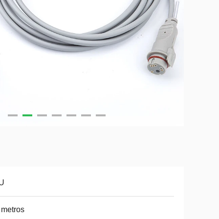
U
 metros