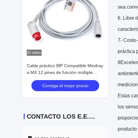
sea conve
6. Libre 
caracterí
7- Costo-
práctica 
El video
8Excelent
Cable práctico IBP Compatible Mindray
a MX 12 pines de función múltiple
antiinter
Color gris
medicione
Consiga el mejor precio
Estas car
los senso
CONTACTO LOS E.E.U.U.
proporcio
producto 