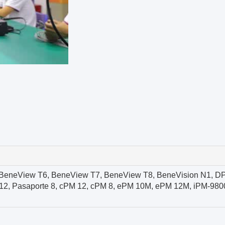
BeneView T6, BeneView T7, BeneView T8, BeneVision N1, D
12, Pasaporte 8, cPM 12, cPM 8, ePM 10M, ePM 12M, iPM-980