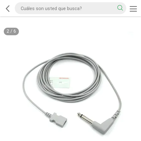
2
/
6