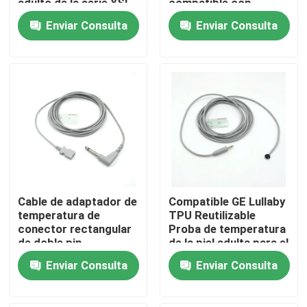
adulto de la serie YSI
compatible con
400
átomos
Enviar Consulta
Enviar Consulta
Visita a la fábrica
Control de Calidad
Contacto
Solicitar una cotización
Cable de adaptador de
Compatible GE Lullaby
El cable del sensor Spo2
temperatura de
TPU Reutilizable
conector rectangular
Proba de temperatura
de doble pin
de la piel adulta para el
Sensor disponible SPO2
compatible con YSI
monitoreo de la
Enviar Consulta
Enviar Consulta
400 para sonda de
temperatura
temperatura
desechable
Sensor reutilizable spO2