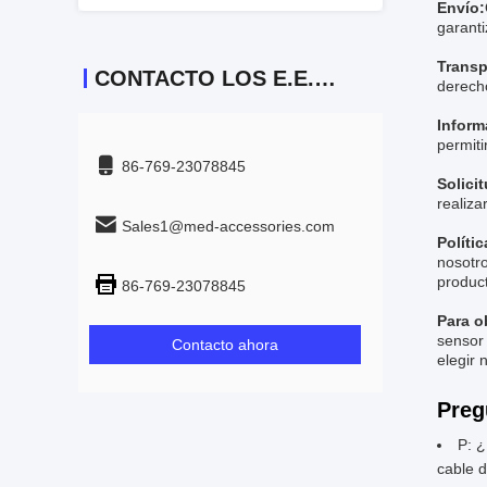
Envío:
garanti
Transp
CONTACTO LOS E.E.U.U.
derecho
Inform
permiti
86-769-23078845
Solici
realiza
Sales1@med-accessories.com
Políti
nosotro
produc
86-769-23078845
Para o
sensor
Contacto ahora
elegir 
Preg
P: ¿
cable 