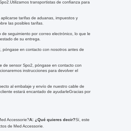
po2.Utilizamos transportistas de confianza para
 aplicarse tarifas de aduanas, impuestos y
e las posibles tarifas.
de seguimiento por correo electrónico, lo que le
l estado de su entrega.
al, póngase en contacto con nosotros antes de
ble de sensor Spo2, póngase en contacto con
rcionaremos instrucciones para devolver el
pecto al embalaje y envío de nuestro cable de
cliente estará encantado de ayudarleGracias por
Med Accessorie?
A: ¿Qué quieres decir?
Sí, este
ctos de Med Accessorie.