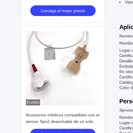
Vie
crítico
Consiga el mejor precio
Apli
Nombre
Nombre
Lugar 
Certif
Detalle
Embalaj
En stoc
Certifi
Catálo
Color d
Pers
El video
Servic
Accesorios médicos compatibles con el
Nombre
sensor Spo2 desechable de un solo
Lugar 
uso de Masimo
Certif