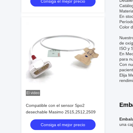
Detalle
Consiga el mejor precio
Catálo
Materi
En stoc
Períod
Color d
Nuestr
de oxíg
ISO y S
En Med
para nu
Con nue
pacient
Elija M
rendim
El video
Emba
Compatible con el sensor Spo2
desechable Masimo 2515,2512,2509
Embala
una caj
Consiga el mejor precio