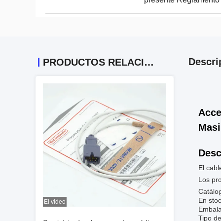
Descri
PRODUCTOS RELACIONADOS
Acce
Mas
Desc
El cabl
Los pr
Catálo
En stoc
El video
Embalaj
Tipo de