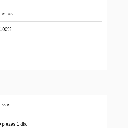
os los
-100%
iezas
 piezas 1 día