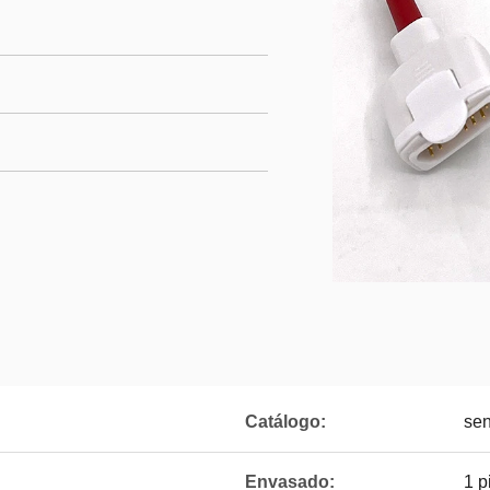
Catálogo:
se
Envasado:
1 p