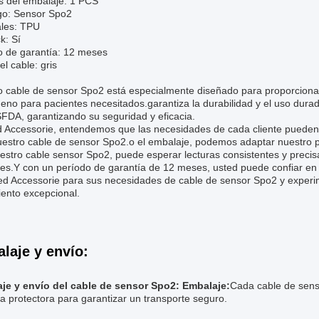
s del embalaje: 1 PCS
go: Sensor Spo2
ales: TPU
k: Sí
o de garantía: 12 meses
el cable: gris
o cable de sensor Spo2 está especialmente diseñado para proporcionar
eno para pacientes necesitados.garantiza la durabilidad y el uso dura
FDA, garantizando su seguridad y eficacia.
 Accessorie, entendemos que las necesidades de cada cliente pueden v
estro cable de sensor Spo2.o el embalaje, podemos adaptar nuestro pr
stro cable sensor Spo2, puede esperar lecturas consistentes y precis
es.Y con un período de garantía de 12 meses, usted puede confiar en la
ed Accessorie para sus necesidades de cable de sensor Spo2 y experim
iento excepcional.
laje y envío:
je y envío del cable de sensor Spo2:
Embalaje:
Cada cable de sen
a protectora para garantizar un transporte seguro.