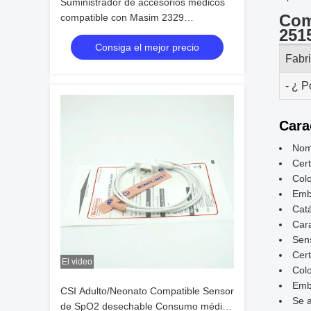
Suministrador de accesorios médicos
Com
compatible con Masim 2329
251
Neonato/adulto Sensor SpO2
Consiga el mejor precio
desechable de 9 pines
Fabr
- ¿ P
Cara
Nom
Cert
Colo
Emba
Cat
Cara
Sens
Cert
El video
Colo
Emb
CSI Adulto/Neonato Compatible Sensor
Se a
de SpO2 desechable Consumo médico