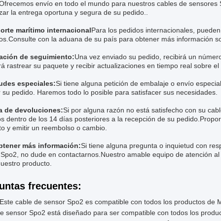
Ofrecemos envío en todo el mundo para nuestros cables de sensores S
zar la entrega oportuna y segura de su pedido..
orte marítimo internacional
Para los pedidos internacionales, pueden
s.Consulte con la aduana de su país para obtener más información sobr
ación de seguimiento:
Una vez enviado su pedido, recibirá un número 
rá rastrear su paquete y recibir actualizaciones en tiempo real sobre e
tudes especiales:
Si tiene alguna petición de embalaje o envío especi
r su pedido. Haremos todo lo posible para satisfacer sus necesidades.
ca de devoluciones:
Si por alguna razón no está satisfecho con su ca
s dentro de los 14 días posteriores a la recepción de su pedido.Propo
to y emitir un reembolso o cambio.
btener más información:
Si tiene alguna pregunta o inquietud con res
 Spo2, no dude en contactarnos.Nuestro amable equipo de atención al 
nuestro producto.
untas frecuentes:
Este cable de sensor Spo2 es compatible con todos los productos de 
de sensor Spo2 está diseñado para ser compatible con todos los produ