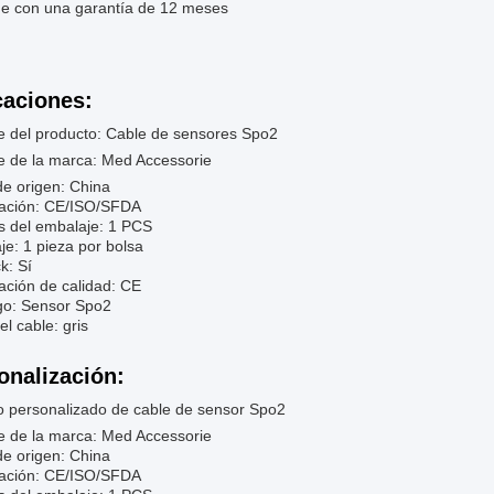
ne con una garantía de 12 meses
caciones:
 del producto: Cable de sensores Spo2
 de la marca: Med Accessorie
de origen: China
icación: CE/ISO/SFDA
s del embalaje: 1 PCS
e: 1 pieza por bolsa
k: Sí
cación de calidad: CE
go: Sensor Spo2
el cable: gris
onalización:
io personalizado de cable de sensor Spo2
 de la marca: Med Accessorie
de origen: China
icación: CE/ISO/SFDA