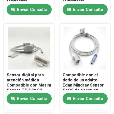
fabricante
reutilizable
Compatibles con
Enviar Consulta
Enviar Consulta
Nihon Kohden Multi-
Visita a la fábrica
Site Spo2 Sensor
reutilizable
Control de Calidad
Contacto
Solicitar una cotización
Sensor digital para
Compatible con el
El cable del sensor Spo2
atención médica
dedo de un adulto
Compatible con Masim
Edan Mindray Sensor
Sensor TPU SpO2
SpO2 de conexión
Sensor disponible SPO2
Tipo de sonda
directa MS3-109069
Enviar Consulta
Enviar Consulta
reutilizable Modelos
compatibles
Sensor reutilizable spO2