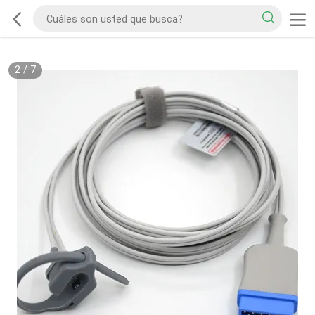
2
/
7