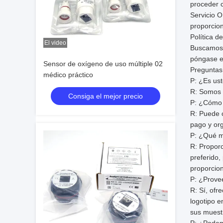
proceder 
Servicio O
proporcio
Política de
El video
Buscamos a
póngase en
Sensor de oxígeno de uso múltiple 02
Preguntas
médico práctico
P: ¿Es us
R: Somos 
Consiga el mejor precio
P: ¿Cómo 
R: Puede c
pago y org
P: ¿Qué m
R: Propor
preferido,
proporcion
P: ¿Prove
R: Sí, ofr
logotipo e
sus muest