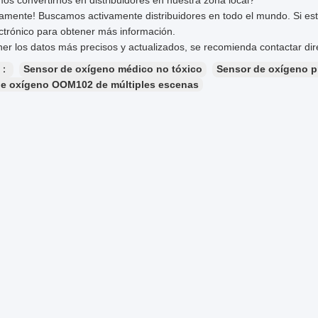
s convertirnos en distribuidores en nuestra zona local?
tamente! Buscamos activamente distribuidores en todo el mundo. Si es
ctrónico para obtener más información.
er los datos más precisos y actualizados, se recomienda contactar di
s：
Sensor de oxígeno médico no tóxico
Sensor de oxígeno 
de oxígeno OOM102 de múltiples escenas