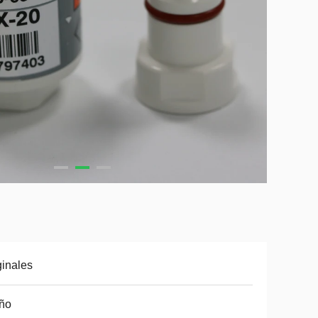
ginales
ño