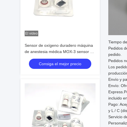
El video
Tiempo de
Sensor de oxígeno duradero máquina
Pedidos de
de anestesia médica MOX-3 sensor de
pedido.
oxígeno
Pedidos n
Consiga el mejor precio
Los pedido
producció
Envío y p
Envío: Of
Express.Po
incluido e
Pago: Acep
y L / C (d
Servicio 
Personaliz