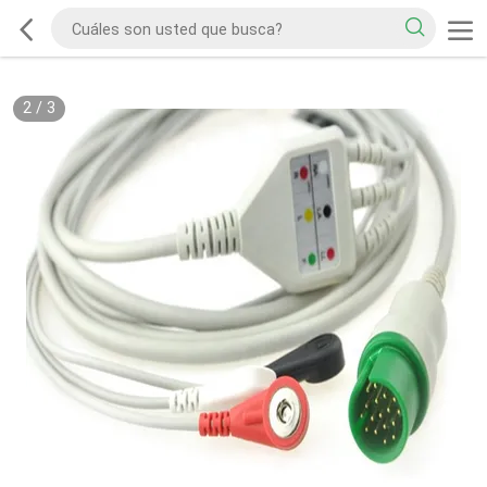
2
/
3