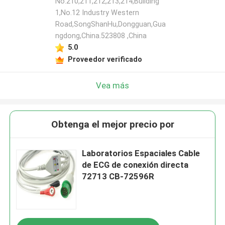
No.210,211,212,213,214,Building
1,No.12 Industry Western
Road,SongShanHu,Dongguan,Gua
ngdong,China.523808 ,China
5.0
Proveedor verificado
Vea más
Obtenga el mejor precio por
Laboratorios Espaciales Cable
de ECG de conexión directa
72713 CB-72596R