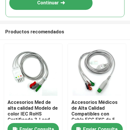
Continuar
Productos recomendados
Inicio
Accesorios Med de
Accesorios Médicos
alta calidad Modelo de
de Alta Calidad
Productos
color IEC RoHS
Compatibles con
Certificado 3-Lead
Cable ECG EKG de 5
Grabber ECG Leadwire
Derivaciones M&B
Sobre nosotros
Enviar Consulta
Enviar Consulta