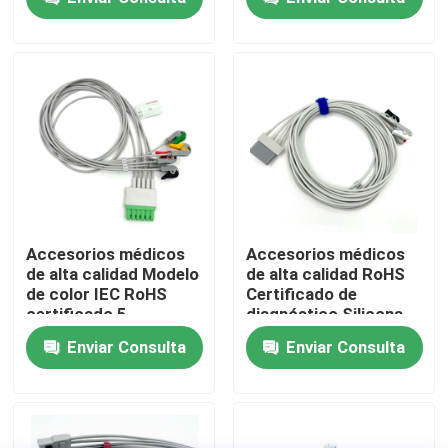
Compatible con Nihon
AHA Snap
Kohden
Visita a la fábrica
Control de Calidad
Contacto
Solicitar una cotización
Accesorios médicos
Accesorios médicos
de alta calidad Modelo
de alta calidad RoHS
de color IEC RoHS
Certificado de
El cable del sensor Spo2
certificado 5
diagnóstico Silicona
grabador de plomo
IEC Color 3-Lead
Enviar Consulta
Enviar Consulta
ECG ECG Leadwire
Grabber ECG Cable
Sensor disponible SPO2
para el paciente
Leadwire
médico
Sensor reutilizable spO2