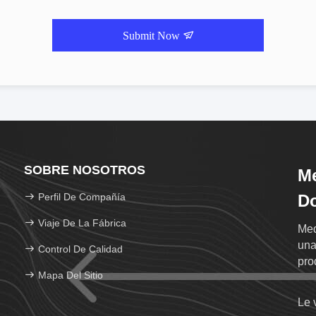
Submit Now
SOBRE NOSOTROS
Me
Perfil De Compañía
Do
Viaje De La Fábrica
Med
una
Control De Calidad
pro
Mapa Del Sitio
Le 