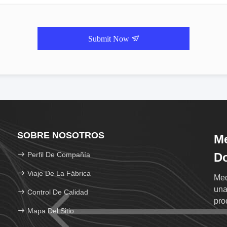
Submit Now
SOBRE NOSOTROS
Me
Perfil De Compañía
Do
Viaje De La Fábrica
Med
una
Control De Calidad
pro
Mapa Del Sitio